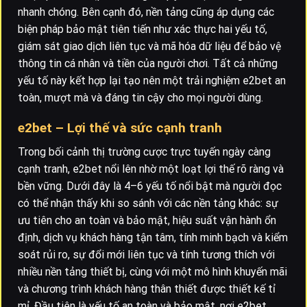
nhanh chóng. Bên cạnh đó, nền tảng cũng áp dụng các
biện pháp bảo mật tiên tiến như xác thực hai yếu tố,
giám sát giao dịch liên tục và mã hóa dữ liệu để bảo vệ
thông tin cá nhân và tiền của người chơi. Tất cả những
yếu tố này kết hợp lại tạo nên một trải nghiệm e2bet an
toàn, mượt mà và đáng tin cậy cho mọi người dùng.
e2bet – Lợi thế và sức cạnh tranh
Trong bối cảnh thị trường cược trực tuyến ngày càng
cạnh tranh, e2bet nổi lên nhờ một loạt lợi thế rõ ràng và
bền vững. Dưới đây là 4–6 yếu tố nổi bật mà người đọc
có thể nhận thấy khi so sánh với các nền tảng khác: sự
ưu tiên cho an toàn và bảo mật, hiệu suất vận hành ổn
định, dịch vụ khách hàng tận tâm, tính minh bạch và kiểm
soát rủi ro, sự đổi mới liên tục và tính tương thích với
nhiều nền tảng thiết bị, cùng với một mô hình khuyến mãi
và chương trình khách hàng thân thiết được thiết kế tỉ
mỉ. Đầu tiên là yếu tố an toàn và bảo mật, nơi e2bet