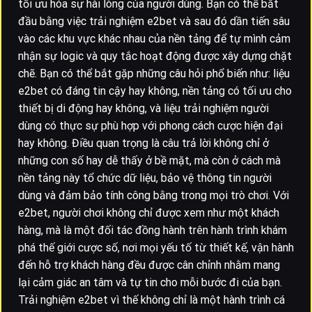
tối ưu hóa sự hài lòng của người dùng. Bạn có thể bắt
đầu bằng việc trải nghiệm e2bet và sau đó dần tiến sâu
vào các khu vực khác nhau của nền tảng để tự mình cảm
nhận sự logic và quy tắc hoạt động được xây dựng chặt
chẽ. Bạn có thể bắt gặp những câu hỏi phổ biến như: liệu
e2bet có đáng tin cậy hay không, nền tảng có tối ưu cho
thiết bị di động hay không, và liệu trải nghiệm người
dùng có thực sự phù hợp với phong cách cược hiện đại
hay không. Điều quan trọng là câu trả lời không chỉ ở
những con số hay dễ thấy ở bề mặt, mà còn ở cách mà
nền tảng này tổ chức dữ liệu, bảo vệ thông tin người
dùng và đảm bảo tính công bằng trong mọi trò chơi. Với
e2bet, người chơi không chỉ được xem như một khách
hàng, mà là một đối tác đồng hành trên hành trình khám
phá thế giới cược số, nơi mọi yếu tố từ thiết kế, vận hành
đến hỗ trợ khách hàng đều được cân chỉnh nhằm mang
lại cảm giác an tâm và tự tin cho mỗi bước đi của bạn.
Trải nghiệm e2bet vì thế không chỉ là một hành trình cá