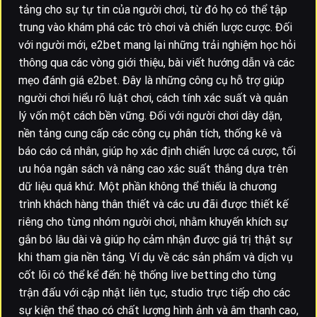
tảng cho sự tự tin của người chơi, từ đó họ có thể tập
trung vào khám phá các trò chơi và chiến lược cược. Đối
với người mới, e2bet mang lại những trải nghiệm học hỏi
thông qua các vòng giới thiệu, bài viết hướng dẫn và các
mẹo đánh giá e2bet. Đây là những công cụ hỗ trợ giúp
người chơi hiểu rõ luật chơi, cách tính xác suất và quản
lý vốn một cách bền vững. Đối với người chơi dày dặn,
nền tảng cung cấp các công cụ phân tích, thống kê và
báo cáo cá nhân, giúp họ xác định chiến lược cá cược, tối
ưu hóa ngân sách và nâng cao xác suất thắng dựa trên
dữ liệu quá khứ. Một phần không thể thiếu là chương
trình khách hàng thân thiết và các ưu đãi được thiết kế
riêng cho từng nhóm người chơi, nhằm khuyến khích sự
gắn bó lâu dài và giúp họ cảm nhận được giá trị thật sự
khi tham gia nền tảng. Ví dụ về các sản phẩm và dịch vụ
cốt lõi có thể kể đến: hệ thống live betting cho từng
trận đấu với cập nhật liên tục, studio trực tiếp cho các
sự kiện thể thao có chất lượng hình ảnh và âm thanh cao,