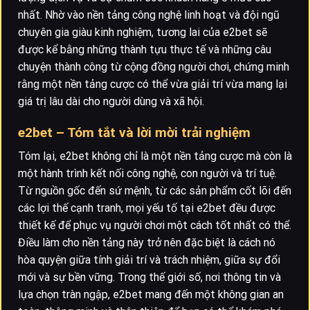
nhất. Nhờ vào nền tảng công nghệ linh hoạt và đội ngũ
chuyên gia giàu kinh nghiệm, tương lai của e2bet sẽ
được kể bằng những thành tựu thực tế và những câu
chuyện thành công từ cộng đồng người chơi, chứng minh
rằng một nền tảng cược có thể vừa giải trí vừa mang lại
giá trị lâu dài cho người dùng và xã hội.
e2bet – Tóm tắt và lời mời trải nghiệm
Tóm lại, e2bet không chỉ là một nền tảng cược mà còn là
một hành trình kết nối công nghệ, con người và trí tuệ.
Từ nguồn gốc đến sứ mệnh, từ các sản phẩm cốt lõi đến
các lợi thế cạnh tranh, mọi yếu tố tại e2bet đều được
thiết kế để phục vụ người chơi một cách tốt nhất có thể.
Điều làm cho nền tảng này trở nên đặc biệt là cách nó
hòa quyện giữa tính giải trí và trách nhiệm, giữa sự đổi
mới và sự bền vững. Trong thế giới số, nơi thông tin và
lựa chọn tràn ngập, e2bet mang đến một không gian an