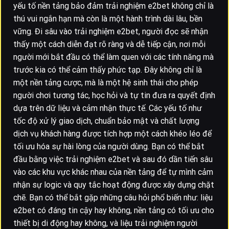
yếu tố nền tảng bảo đảm trải nghiệm e2bet không chỉ là
thú vui ngắn hạn mà còn là một hành trình dài lâu, bền
vững. Đi sâu vào trải nghiệm e2bet, người đọc sẽ nhận
thấy một cách diễn đạt rõ ràng và dễ tiếp cận, nơi mỗi
người mới bắt đầu có thể làm quen với các tính năng mà
trước kia có thể cảm thấy phức tạp. Đây không chỉ là
một nền tảng cược, mà là một hệ sinh thái cho phép
người chơi tương tác, học hỏi và tự tin đưa ra quyết định
dựa trên dữ liệu và cảm nhận thực tế. Các yếu tố như
tốc độ xử lý giao dịch, chuẩn bảo mật và chất lượng
dịch vụ khách hàng được tích hợp một cách khéo léo để
tối ưu hóa sự hài lòng của người dùng. Bạn có thể bắt
đầu bằng việc trải nghiệm e2bet và sau đó dần tiến sâu
vào các khu vực khác nhau của nền tảng để tự mình cảm
nhận sự logic và quy tắc hoạt động được xây dựng chặt
chẽ. Bạn có thể bắt gặp những câu hỏi phổ biến như: liệu
e2bet có đáng tin cậy hay không, nền tảng có tối ưu cho
thiết bị di động hay không, và liệu trải nghiệm người