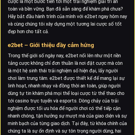
cược là một bước tiến tới một trải nghiệm giải trí an
toàn và bền vững. Bạn đã sẵn sàng để khám phá chưa?
Hãy bắt đầu hành trình của mình với e2bet ngay hôm nay
và cùng chúng tôi xây dựng một tương lai cược số tốt
đẹp hơn cho tất cả.
e2bet – Giới thiệu đầy cảm hứng
Trong thế giới số ngày nay, e2bet nổi lên như một nền
tảng cược không chỉ đơn thuần là nơi đặt cược mà còn
là một hệ sinh thái trải nghiệm số hiện đại, lấy người
chơi làm trung tâm. e2bet được thiết kế để mang lại sự
linh hoạt, nhanh nhạy và đồng thời an toàn, giúp người
dùng tự tin khám phá mọi thể loại cược từ thể thao cho
tới casino trực tuyến và esports. Dòng chảy của trải
nghiệm được tối ưu hóa để người chơi có thể tiếp cận
nhanh chóng, tận hưởng sự mượt mà của giao diện và sự
minh bạch của từng giao dịch. Tại đây, từ khóa chính của
chúng ta là sự ổn định và sự tôn trọng người dùng, hai