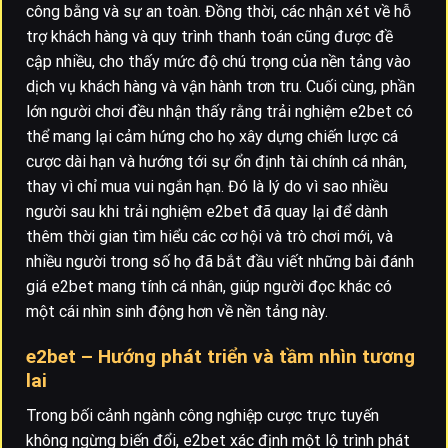
công bằng và sự an toàn. Đồng thời, các nhận xét về hỗ
trợ khách hàng và quy trình thanh toán cũng được đề
cập nhiều, cho thấy mức độ chú trọng của nền tảng vào
dịch vụ khách hàng và vận hành trơn tru. Cuối cùng, phần
lớn người chơi đều nhận thấy rằng trải nghiệm e2bet có
thể mang lại cảm hứng cho họ xây dựng chiến lược cá
cược dài hạn và hướng tới sự ổn định tài chính cá nhân,
thay vì chỉ mua vui ngắn hạn. Đó là lý do vì sao nhiều
người sau khi trải nghiệm e2bet đã quay lại để dành
thêm thời gian tìm hiểu các cơ hội và trò chơi mới, và
nhiều người trong số họ đã bắt đầu viết những bài đánh
giá e2bet mang tính cá nhân, giúp người đọc khác có
một cái nhìn sinh động hơn về nền tảng này.
e2bet – Hướng phát triển và tầm nhìn tương
lai
Trong bối cảnh ngành công nghiệp cược trực tuyến
không ngừng biến đổi, e2bet xác định một lộ trình phát