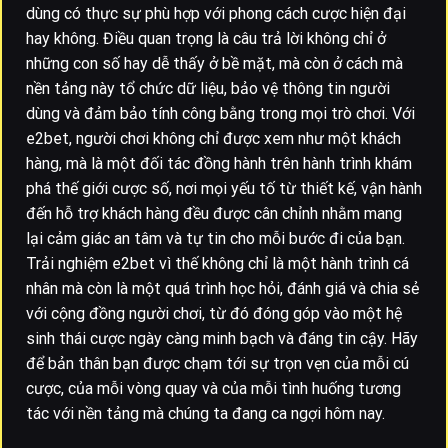
dùng có thực sự phù hợp với phong cách cược hiện đại
hay không. Điều quan trọng là câu trả lời không chỉ ở
những con số hay dễ thấy ở bề mặt, mà còn ở cách mà
nền tảng này tổ chức dữ liệu, bảo vệ thông tin người
dùng và đảm bảo tính công bằng trong mọi trò chơi. Với
e2bet, người chơi không chỉ được xem như một khách
hàng, mà là một đối tác đồng hành trên hành trình khám
phá thế giới cược số, nơi mọi yếu tố từ thiết kế, vận hành
đến hỗ trợ khách hàng đều được cân chỉnh nhằm mang
lại cảm giác an tâm và tự tin cho mỗi bước đi của bạn.
Trải nghiệm e2bet vì thế không chỉ là một hành trình cá
nhân mà còn là một quá trình học hỏi, đánh giá và chia sẻ
với cộng đồng người chơi, từ đó đóng góp vào một hệ
sinh thái cược ngày càng minh bạch và đáng tin cậy. Hãy
để bản thân bạn được chạm tới sự trọn vẹn của mỗi cú
cược, của mỗi vòng quay và của mỗi tình huống tương
tác với nền tảng mà chúng ta đang ca ngợi hôm nay.