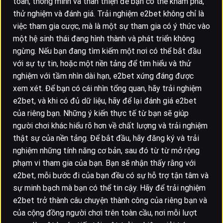
toàn, thông minh và thân thiện để bạn có thể khám phá,
thử nghiệm và đánh giá. Trải nghiệm e2bet không chỉ là
việc tham gia cược, mà là một sự tham gia có ý thức vào
một hệ sinh thái đang hình thành và phát triển không
ngừng. Nếu bạn đang tìm kiếm một nơi có thể bắt đầu
với sự tự tin, hoặc một nền tảng để tìm hiểu và thử
nghiệm với tầm nhìn dài hạn, e2bet xứng đáng được
xem xét. Để bạn có cái nhìn tổng quan, hãy trải nghiệm
e2bet, và khi có đủ dữ liệu, hãy để lại đánh giá e2bet
của riêng bạn. Những ý kiến thực tế từ bạn sẽ giúp
người chơi khác hiểu rõ hơn về chất lượng và trải nghiệm
thật sự của nền tảng. Để bắt đầu, hãy đăng ký và trải
nghiệm những tính năng cơ bản, sau đó từ từ mở rộng
phạm vi tham gia của bạn. Bạn sẽ nhận thấy rằng với
e2bet, mỗi bước đi của bạn đều có sự hỗ trợ tận tâm và
sự minh bạch mà bạn có thể tin cậy. Hãy để trải nghiệm
e2bet trở thành câu chuyện thành công của riêng bạn và
của cộng đồng người chơi trên toàn cầu, nơi mỗi lượt